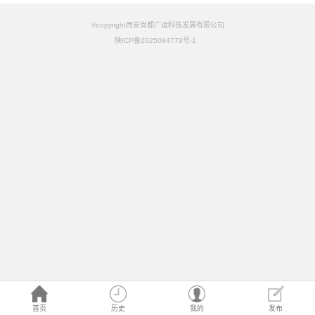
©copyright西安尚都广运科技发展有限公司
陕ICP备2025084779号-1
首页
历史
我的
发布