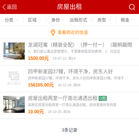
房屋出租
返回
分类
区域
身份
出租形式
房型
租金
查看附近的信息
龙湖冠寓（精装全配）（押一付一）（龤鸺龤閏
商圈对面）
4图
1、我们是公寓运营管理方，不需要收取其他费用；2、社区区
1500.00元
19-07-22
阅14
四甲新家园37幢，环境干净，房东人好
四甲新家园37幢，环境干净，房东人好四甲新家园37幢，环境干
156165.00元
18-12-18
阅48
房屋出租两室一厅南北通透出租
0图
高新区房屋出租两室一厅南北通透出租，房间里面所有的家
10.00元
18-10-25
阅36
3条记录