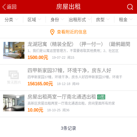
房屋出租
返回
分类
区域
身份
出租形式
房型
租金
查看附近的信息
龙湖冠寓（精装全配）（押一付一）（龤鸺龤閏
商圈对面）
4图
1、我们是公寓运营管理方，不需要收取其他费用；2、社区区
1500.00元
19-07-22
阅15
四甲新家园37幢，环境干净，房东人好
四甲新家园37幢，环境干净，房东人好四甲新家园37幢，环境干
156165.00元
18-12-18
阅49
房屋出租两室一厅南北通透出租
0图
高新区房屋出租两室一厅南北通透出租，房间里面所有的家
10.00元
18-10-25
阅36
3条记录