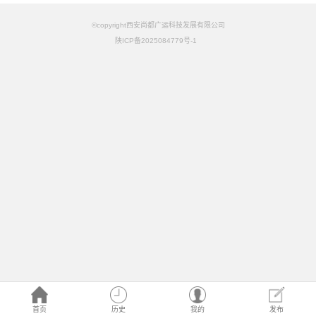
©copyright西安尚都广运科技发展有限公司
陕ICP备2025084779号-1
首页
历史
我的
发布