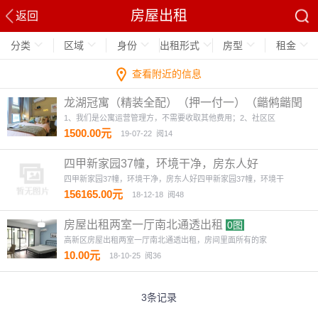
房屋出租
返回
分类
区域
身份
出租形式
房型
租金
查看附近的信息
龙湖冠寓（精装全配）（押一付一）（龤鸺龤閏
商圈对面）
4图
1、我们是公寓运营管理方，不需要收取其他费用；2、社区区
1500.00元
19-07-22
阅14
四甲新家园37幢，环境干净，房东人好
四甲新家园37幢，环境干净，房东人好四甲新家园37幢，环境干
156165.00元
18-12-18
阅48
房屋出租两室一厅南北通透出租
0图
高新区房屋出租两室一厅南北通透出租，房间里面所有的家
10.00元
18-10-25
阅36
3条记录