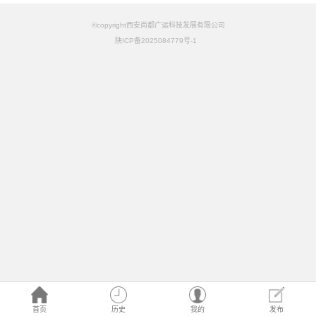
©copyright西安尚都广运科技发展有限公司
陕ICP备2025084779号-1
首页
历史
我的
发布