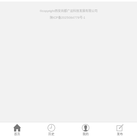
©copyright西安尚都广运科技发展有限公司
陕ICP备2025084779号-1
首页
历史
我的
发布