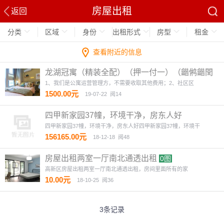
房屋出租
返回
分类
区域
身份
出租形式
房型
租金
查看附近的信息
龙湖冠寓（精装全配）（押一付一）（龤鸺龤閏
商圈对面）
4图
1、我们是公寓运营管理方，不需要收取其他费用；2、社区区
1500.00元
19-07-22
阅14
四甲新家园37幢，环境干净，房东人好
四甲新家园37幢，环境干净，房东人好四甲新家园37幢，环境干
156165.00元
18-12-18
阅48
房屋出租两室一厅南北通透出租
0图
高新区房屋出租两室一厅南北通透出租，房间里面所有的家
10.00元
18-10-25
阅36
3条记录