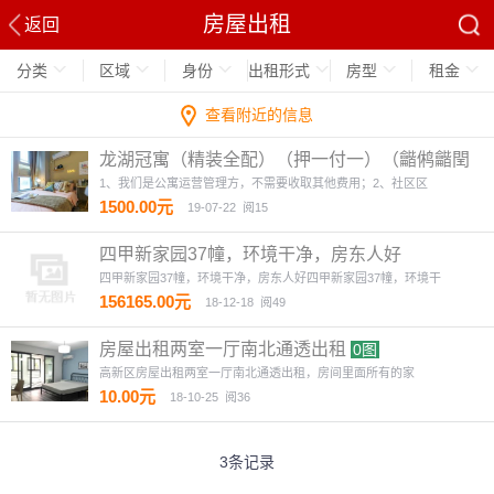
房屋出租
返回
分类
区域
身份
出租形式
房型
租金
查看附近的信息
龙湖冠寓（精装全配）（押一付一）（龤鸺龤閏
商圈对面）
4图
1、我们是公寓运营管理方，不需要收取其他费用；2、社区区
1500.00元
19-07-22
阅15
四甲新家园37幢，环境干净，房东人好
四甲新家园37幢，环境干净，房东人好四甲新家园37幢，环境干
156165.00元
18-12-18
阅49
房屋出租两室一厅南北通透出租
0图
高新区房屋出租两室一厅南北通透出租，房间里面所有的家
10.00元
18-10-25
阅36
3条记录