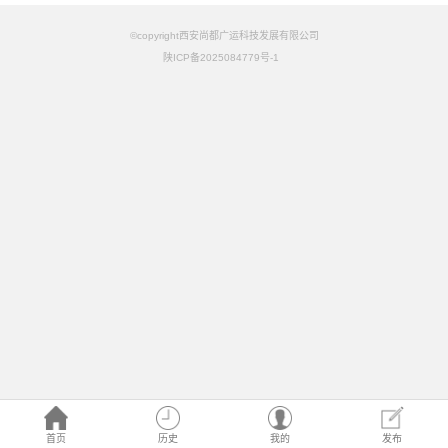
©copyright西安尚都广运科技发展有限公司
陕ICP备2025084779号-1
首页
历史
我的
发布