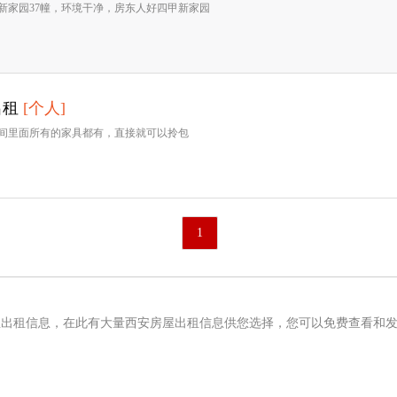
新家园37幢，环境干净，房东人好四甲新家园
出租
[个人]
间里面所有的家具都有，直接就可以拎包
1
屋出租信息，在此有大量西安房屋出租信息供您选择，您可以免费查看和