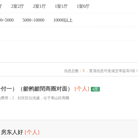
厅
2室2厅
2室1厅
1室1厅
1室0厅
00~5000
5000~10000
10000以上
信息总数：
3
，置顶信息可使成交率提高5倍
一付一）（龤鸺龤閏商圈对面）
[个人]
4图
他费用；2、社区区位优越，位于蜀山区商圈
，房东人好
[个人]