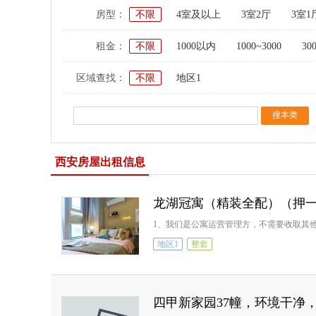
房型：
不限
4室及以上
3室2厅
3室1
租金：
不限
1000以内
1000~3000
30
区域查找：
不限
地区1
西安房屋出租信息
龙湖冠寓（精装全配）（押
1、我们是公寓运营管理方，不需要收取其
地区1
整套
四甲新家园37幢，环境干净