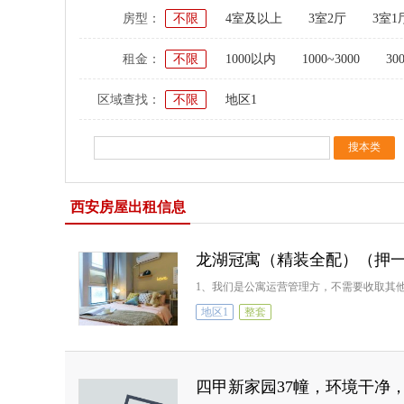
房型：
不限
4室及以上
3室2厅
3室1
租金：
不限
1000以内
1000~3000
30
区域查找：
不限
地区1
西安房屋出租信息
龙湖冠寓（精装全配）（押
1、我们是公寓运营管理方，不需要收取其
地区1
整套
四甲新家园37幢，环境干净