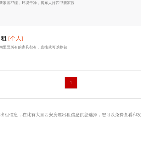
新家园37幢，环境干净，房东人好四甲新家园
出租
[个人]
间里面所有的家具都有，直接就可以拎包
1
屋出租信息，在此有大量西安房屋出租信息供您选择，您可以免费查看和