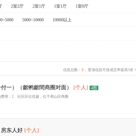
厅
2室2厅
2室1厅
1室1厅
1室0厅
00~5000
5000~10000
10000以上
信息总数：
3
，置顶信息可使成交率提高5倍
一付一）（龤鸺龤閏商圈对面）
[个人]
4图
他费用；2、社区区位优越，位于蜀山区商圈
，房东人好
[个人]