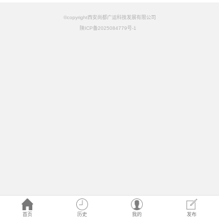
©copyright西安尚都广运科技发展有限公司
陕ICP备2025084779号-1
首页
历史
我的
发布