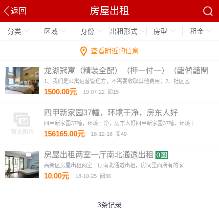
房屋出租
返回
分类
区域
身份
出租形式
房型
租金
查看附近的信息
龙湖冠寓（精装全配）（押一付一）（龤鸺龤閏
商圈对面）
4图
1、我们是公寓运营管理方，不需要收取其他费用；2、社区区
1500.00元
19-07-22
阅15
四甲新家园37幢，环境干净，房东人好
四甲新家园37幢，环境干净，房东人好四甲新家园37幢，环境干
156165.00元
18-12-18
阅49
房屋出租两室一厅南北通透出租
0图
高新区房屋出租两室一厅南北通透出租，房间里面所有的家
10.00元
18-10-25
阅36
3条记录