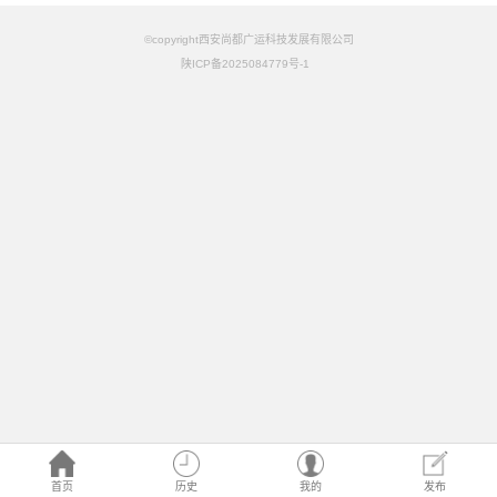
©copyright西安尚都广运科技发展有限公司
陕ICP备2025084779号-1
首页
历史
我的
发布