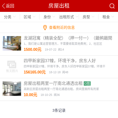
房屋出租
返回
分类
区域
身份
出租形式
房型
租金
查看附近的信息
龙湖冠寓（精装全配）（押一付一）（龤鸺龤閏
商圈对面）
4图
1、我们是公寓运营管理方，不需要收取其他费用；2、社区区
1500.00元
19-07-22
阅14
四甲新家园37幢，环境干净，房东人好
四甲新家园37幢，环境干净，房东人好四甲新家园37幢，环境干
156165.00元
18-12-18
阅48
房屋出租两室一厅南北通透出租
0图
高新区房屋出租两室一厅南北通透出租，房间里面所有的家
10.00元
18-10-25
阅36
3条记录