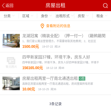
房屋出租
返回
分类
区域
身份
出租形式
房型
租金
查看附近的信息
龙湖冠寓（精装全配）（押一付一）（龤鸺龤閏
商圈对面）
4图
1、我们是公寓运营管理方，不需要收取其他费用；2、社区区
1500.00元
19-07-22
阅14
四甲新家园37幢，环境干净，房东人好
四甲新家园37幢，环境干净，房东人好四甲新家园37幢，环境干
156165.00元
18-12-18
阅48
房屋出租两室一厅南北通透出租
0图
高新区房屋出租两室一厅南北通透出租，房间里面所有的家
10.00元
18-10-25
阅36
3条记录