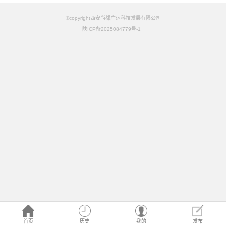
©copyright西安尚都广运科技发展有限公司
陕ICP备2025084779号-1
首页
历史
我的
发布