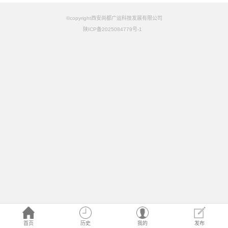
©copyright西安尚都广运科技发展有限公司
陕ICP备2025084779号-1
首页
历史
我的
发布