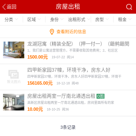
房屋出租
返回
分类
区域
身份
出租形式
房型
租金
查看附近的信息
龙湖冠寓（精装全配）（押一付一）（龤鸺龤閏
商圈对面）
4图
1、我们是公寓运营管理方，不需要收取其他费用；2、社区区
1500.00元
19-07-22
阅14
四甲新家园37幢，环境干净，房东人好
四甲新家园37幢，环境干净，房东人好四甲新家园37幢，环境干
156165.00元
18-12-18
阅48
房屋出租两室一厅南北通透出租
0图
高新区房屋出租两室一厅南北通透出租，房间里面所有的家
10.00元
18-10-25
阅36
3条记录