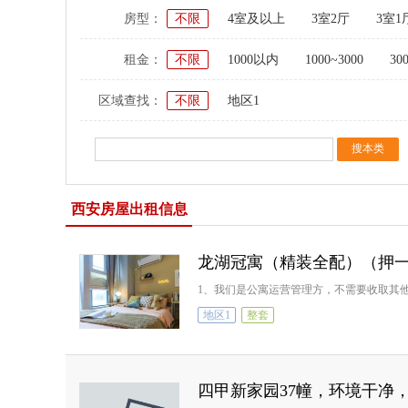
房型：
不限
4室及以上
3室2厅
3室1
租金：
不限
1000以内
1000~3000
30
区域查找：
不限
地区1
西安房屋出租信息
龙湖冠寓（精装全配）（押
1、我们是公寓运营管理方，不需要收取其
地区1
整套
四甲新家园37幢，环境干净