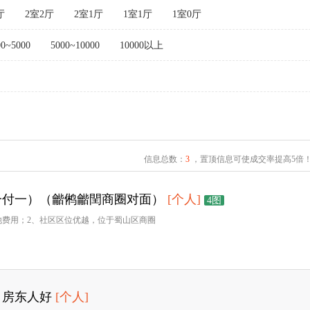
厅
2室2厅
2室1厅
1室1厅
1室0厅
00~5000
5000~10000
10000以上
信息总数：
3
，置顶信息可使成交率提高5倍
一付一）（龤鸺龤閏商圈对面）
[个人]
4图
他费用；2、社区区位优越，位于蜀山区商圈
，房东人好
[个人]