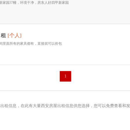
新家园37幢，环境干净，房东人好四甲新家园
出租
[个人]
间里面所有的家具都有，直接就可以拎包
1
屋出租信息，在此有大量西安房屋出租信息供您选择，您可以免费查看和