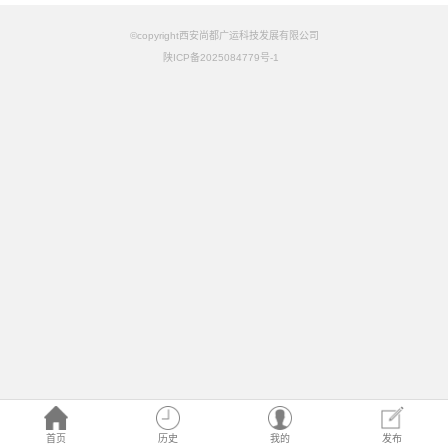
©copyright西安尚都广运科技发展有限公司
陕ICP备2025084779号-1
首页
历史
我的
发布