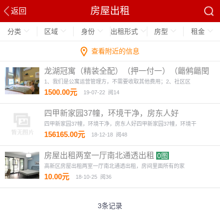
房屋出租
返回
分类
区域
身份
出租形式
房型
租金
查看附近的信息
龙湖冠寓（精装全配）（押一付一）（龤鸺龤閏
商圈对面）
4图
1、我们是公寓运营管理方，不需要收取其他费用；2、社区区
1500.00元
19-07-22
阅14
四甲新家园37幢，环境干净，房东人好
四甲新家园37幢，环境干净，房东人好四甲新家园37幢，环境干
156165.00元
18-12-18
阅48
房屋出租两室一厅南北通透出租
0图
高新区房屋出租两室一厅南北通透出租，房间里面所有的家
10.00元
18-10-25
阅36
3条记录