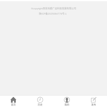
©copyright西安尚都广运科技发展有限公司
陕ICP备2025084779号-1
首页
历史
我的
发布