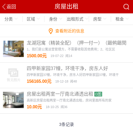
房屋出租
返回
分类
区域
身份
出租形式
房型
租金
查看附近的信息
龙湖冠寓（精装全配）（押一付一）（龤鸺龤閏
商圈对面）
4图
1、我们是公寓运营管理方，不需要收取其他费用；2、社区区
1500.00元
19-07-22
阅14
四甲新家园37幢，环境干净，房东人好
四甲新家园37幢，环境干净，房东人好四甲新家园37幢，环境干
156165.00元
18-12-18
阅48
房屋出租两室一厅南北通透出租
0图
高新区房屋出租两室一厅南北通透出租，房间里面所有的家
10.00元
18-10-25
阅36
3条记录