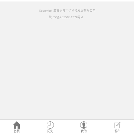
©copyright西安尚都广运科技发展有限公司
陕ICP备2025084779号-1
首页
历史
我的
发布