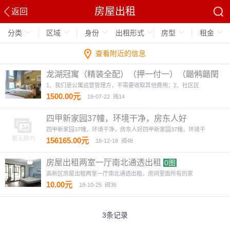
房屋出租
返回
分类
区域
身份
出租形式
房型
租金
查看附近的信息
龙湖冠寓（精装全配）（押一付一）（龤鸺龤閏
商圈对面）
4图
1、我们是公寓运营管理方，不需要收取其他费用；2、社区区
1500.00元
19-07-22
阅14
四甲新家园37幢，环境干净，房东人好
四甲新家园37幢，环境干净，房东人好四甲新家园37幢，环境干
156165.00元
18-12-18
阅48
房屋出租两室一厅南北通透出租
0图
高新区房屋出租两室一厅南北通透出租，房间里面所有的家
10.00元
18-10-25
阅36
3条记录