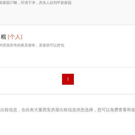
新家园37幢，环境干净，房东人好四甲新家园
出租
[个人]
间里面所有的家具都有，直接就可以拎包
1
屋出租信息，在此有大量西安房屋出租信息供您选择，您可以免费查看和