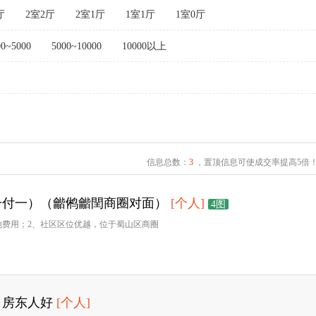
厅
2室2厅
2室1厅
1室1厅
1室0厅
00~5000
5000~10000
10000以上
信息总数：
3
，置顶信息可使成交率提高5倍
一付一）（龤鸺龤閏商圈对面）
[个人]
4图
他费用；2、社区区位优越，位于蜀山区商圈
，房东人好
[个人]