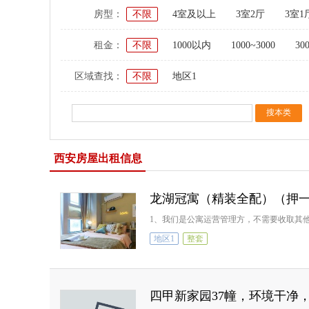
房型：
不限
4室及以上
3室2厅
3室1
租金：
不限
1000以内
1000~3000
30
区域查找：
不限
地区1
西安房屋出租信息
龙湖冠寓（精装全配）（押
1、我们是公寓运营管理方，不需要收取其
地区1
整套
四甲新家园37幢，环境干净