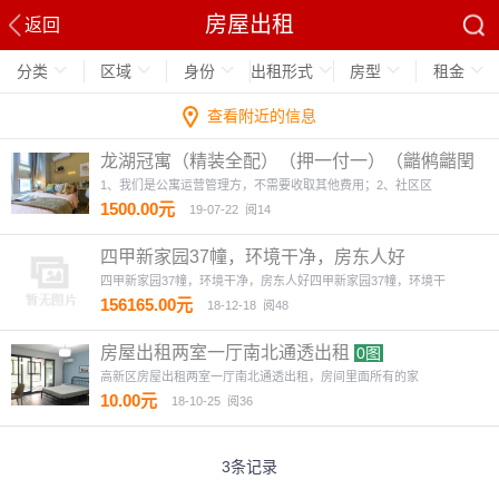
房屋出租
返回
分类
区域
身份
出租形式
房型
租金
查看附近的信息
龙湖冠寓（精装全配）（押一付一）（龤鸺龤閏
商圈对面）
4图
1、我们是公寓运营管理方，不需要收取其他费用；2、社区区
1500.00元
19-07-22
阅14
四甲新家园37幢，环境干净，房东人好
四甲新家园37幢，环境干净，房东人好四甲新家园37幢，环境干
156165.00元
18-12-18
阅48
房屋出租两室一厅南北通透出租
0图
高新区房屋出租两室一厅南北通透出租，房间里面所有的家
10.00元
18-10-25
阅36
3条记录