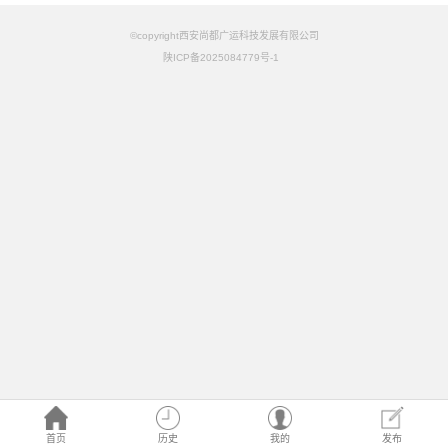
©copyright西安尚都广运科技发展有限公司
陕ICP备2025084779号-1
首页
历史
我的
发布