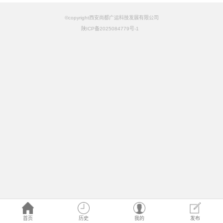
©copyright西安尚都广运科技发展有限公司
陕ICP备2025084779号-1
首页
历史
我的
发布