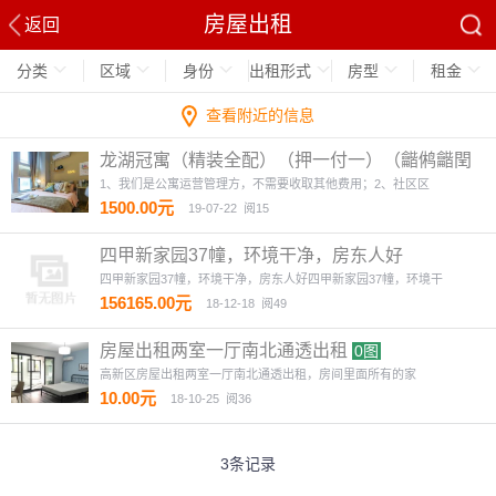
房屋出租
返回
分类
区域
身份
出租形式
房型
租金
查看附近的信息
龙湖冠寓（精装全配）（押一付一）（龤鸺龤閏
商圈对面）
4图
1、我们是公寓运营管理方，不需要收取其他费用；2、社区区
1500.00元
19-07-22
阅15
四甲新家园37幢，环境干净，房东人好
四甲新家园37幢，环境干净，房东人好四甲新家园37幢，环境干
156165.00元
18-12-18
阅49
房屋出租两室一厅南北通透出租
0图
高新区房屋出租两室一厅南北通透出租，房间里面所有的家
10.00元
18-10-25
阅36
3条记录